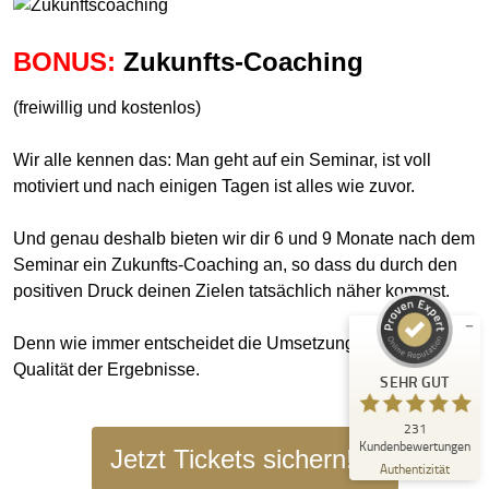
BONUS:
Zukunfts-Coaching
(freiwillig und kostenlos)
Kundenbewertungen und Erfahrungen zu
Wir alle kennen das: Man geht auf ein Seminar, ist voll
Daniel Krespach - FREIHEIT DURCH
motiviert und nach einigen Tagen ist alles wie zuvor.
UNTERNEHMERTUM
SEHR GUT
Und genau deshalb bieten wir dir 6 und 9 Monate nach dem
%
99
Seminar ein Zukunfts-Coaching an, so dass du durch den
Empfehlungen auf
ProvenExpert.com
positiven Druck deinen Zielen tatsächlich näher kommst.
5,00
/
4,88
217
14
Denn wie immer entscheidet die Umsetzung über die
Bewertungen auf
Qualität der Ergebnisse.
1
Bewertungen von
SEHR GUT
ProvenExpert.com
anderen Quelle
231
Blick aufs ProvenExpert-Profil werfen
Kundenbewertungen
Jetzt Tickets sichern!
23.07.2026
Authentizität