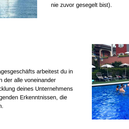
nie zuvor gesegelt bist).
esgeschäfts arbeitest du in
in der alle voneinander
wicklung deines Unternehmens
ngenden Erkenntnissen, die
n.