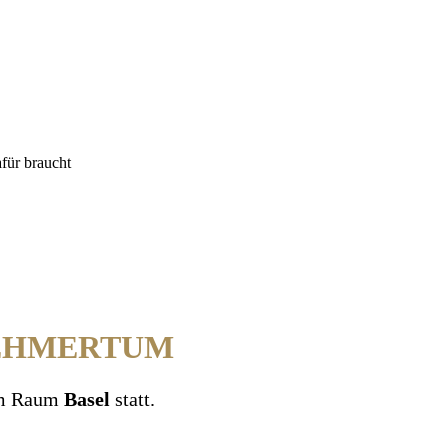
für braucht
NEHMERTUM
m Raum
Basel
statt.