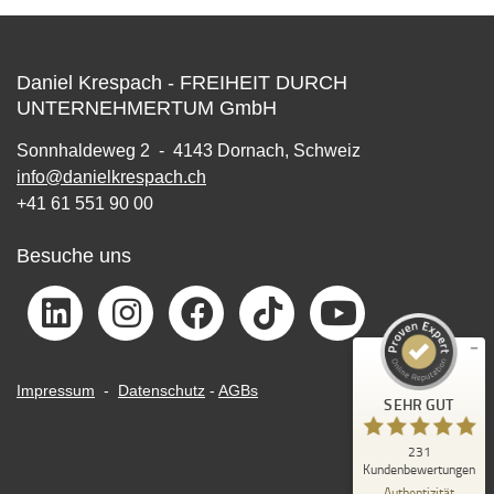
Daniel Krespach - FREIHEIT DURCH
UNTERNEHMERTUM GmbH
Sonnhaldeweg 2 - 4143 Dornach, Schweiz
info@danielkrespach.ch
Kundenbewertungen und Erfahrungen zu
Daniel Krespach - FREIHEIT DURCH
+41 61 551 90 00
UNTERNEHMERTUM
Besuche uns
SEHR GUT
%
99
Empfehlungen auf
ProvenExpert.com
5,00
/
4,88
217
14
Impressum
-
Datenschutz
-
AGBs
Bewertungen auf
1
Bewertungen von
SEHR GUT
ProvenExpert.com
anderen Quelle
231
Blick aufs ProvenExpert-Profil werfen
Kundenbewertungen
23.07.2026
Authentizität